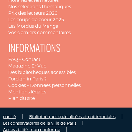
Horaires et fermetures
Nos sélections thématiques
Prix des lecteurs 2026
Les coups de coeur 2025
Les Mordus du Manga
Vos derniers commentaires
INFORMATIONS
FAQ
-
Contact
Magazine EnVue
Des bibliothèques accessibles
Foreign in Paris ?
Cookies
-
Données personnelles
Mentions légales
Plan du site
|
|
paris.fr
Bibliothèques spécialisées et patrimoniales
|
Les conservatoires de la ville de Paris
|
Accessibilité : non conforme