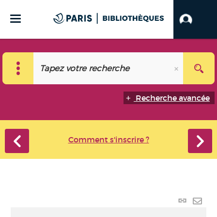
Recherche avancée
Comment s'inscrire ?
Lien p
Envo