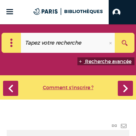
Recherche avancée
Comment s'inscrire ?
Lien p
Envo