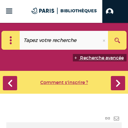
Recherche avancée
Comment s'inscrire ?
Lien p
Envo