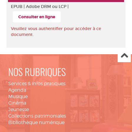
EPUB |
Adobe DRM ou LCP |
Consulter en ligne
Veuillez vous authentifier pour accéder à ce
document.
NOS RUBRIQUES
Services & infos pratiques
Agenda
Musique
Cinéma
Jeunesse
Collections patrimoniales
Bibliothèque numérique