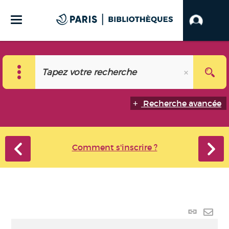
Recherche avancée
Comment s'inscrire ?
Lien p
Envo