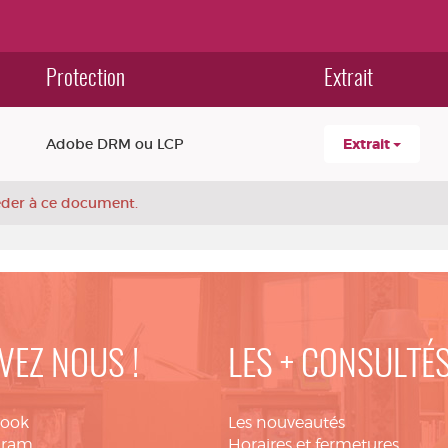
Protection
Extrait
Adobe DRM ou LCP
Extrait
céder à ce document.
VEZ NOUS !
LES + CONSULTÉ
book
Les nouveautés
gram
Horaires et fermetures