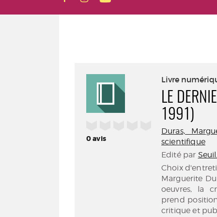
Livre numériq
LE DERNIE
1991)
/5
Duras, Margue
0
avis
scientifique
Edité par
Seuil
Choix d'entreti
Marguerite Dur
oeuvres, la c
prend positio
critique et pub