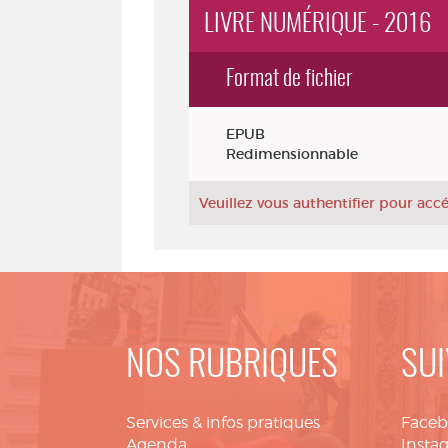
LIVRE NUMÉRIQUE - 2016
Format de fichier
Exemplaires
EPUB
Redimensionnable
Veuillez vous authentifier pour ac
NOS RUBRIQUES
SUI
Services & infos pratiques
Face
Agenda
Insta