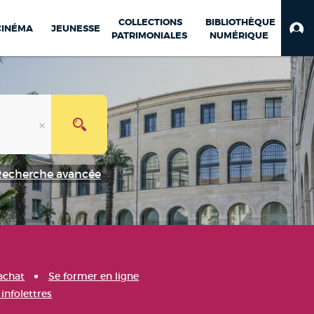
COLLECTIONS
BIBLIOTHÈQUE
CINÉMA
JEUNESSE
PATRIMONIALES
NUMÉRIQUE
Recherche avancée
achat
Se former en ligne
infolettres