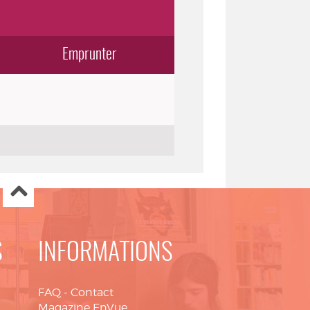
Emprunter
S
INFORMATIONS
FAQ
-
Contact
Magazine EnVue