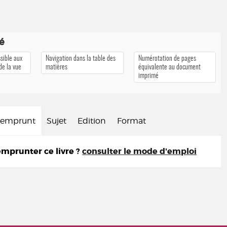
té
sible aux
Navigation dans la table des
Numérotation de pages
 de la vue
matières
équivalente au document
imprimé
d'emprunt
Sujet
Edition
Format
prunter ce livre ?
consulter le mode d'emploi