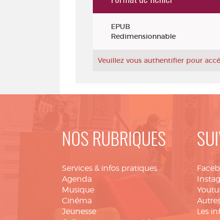
Exemplaires
EPUB
Redimensionnable
Veuillez vous authentifier pour ac
NOS RUBRIQUES
SUI
Services & infos pratiques
Face
Agenda
Insta
Musique
Youtu
Cinéma
Autres
Jeunesse
Les in