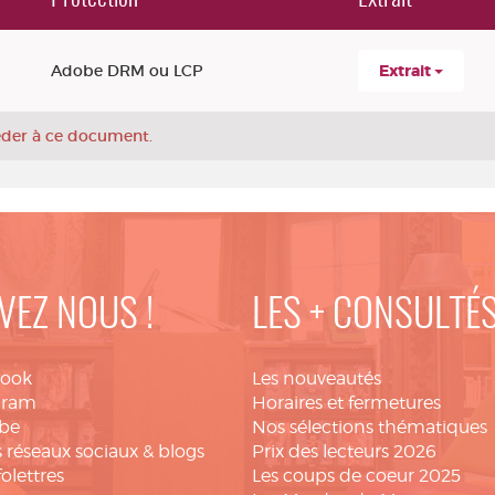
Adobe DRM ou LCP
Extrait
céder à ce document.
VEZ NOUS !
LES + CONSULTÉ
book
Les nouveautés
gram
Horaires et fermetures
be
Nos sélections thématiques
 réseaux sociaux & blogs
Prix des lecteurs 2026
folettres
Les coups de coeur 2025