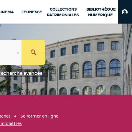
COLLECTIONS
BIBLIOTHÈQUE
CINÉMA
JEUNESSE
PATRIMONIALES
NUMÉRIQUE
Recherche avancée
achat
Se former en ligne
infolettres