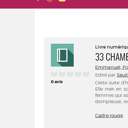
Livre numériq
33 CHAM
Emmanuel, Franç
/5
Edité par
Seuil
0
avis
Cette suite d'
Elle met en s
femmes qui son
dompteuse, rei
Cadre rouge