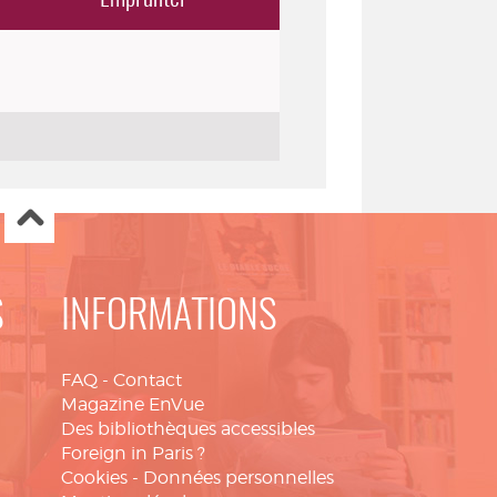
S
INFORMATIONS
FAQ
-
Contact
Magazine EnVue
Des bibliothèques accessibles
Foreign in Paris ?
Cookies
-
Données personnelles