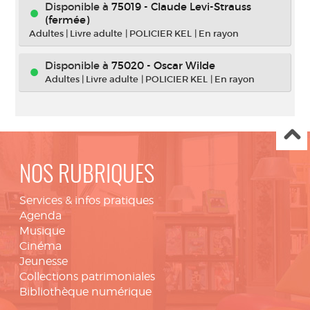
Disponible à
75019 - Claude Levi-Strauss
(fermée)
Adultes
|
Livre adulte
|
POLICIER KEL
|
En rayon
Disponible à
75020 - Oscar Wilde
Adultes
|
Livre adulte
|
POLICIER KEL
|
En rayon
NOS RUBRIQUES
Services & infos pratiques
Agenda
Musique
Cinéma
Jeunesse
Collections patrimoniales
Bibliothèque numérique