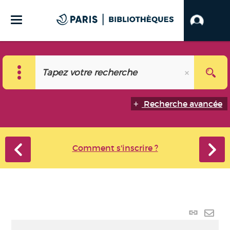
Recherche avancée
Comment s'inscrire ?
Lien p
Envo