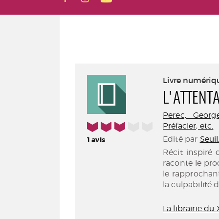
Livre numériq
L'ATTENT
Perec, George
3/5
Préfacier, etc.
Edité par
Seuil
1
avis
Récit inspiré 
raconte le pr
le rapprochant
la culpabilité 
La librairie du 