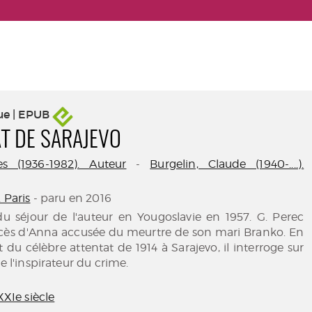
ue | EPUB
AT DE SARAJEVO
s (1936-1982). Auteur
-
Burgelin, Claude (1940-....).
. Paris
- paru en 2016
du séjour de l'auteur en Yougoslavie en 1957. G. Perec
ocès d'Anna accusée du meurtre de son mari Branko. En
 du célèbre attentat de 1914 à Sarajevo, il interroge sur
de l'inspirateur du crime.
XXIe siècle