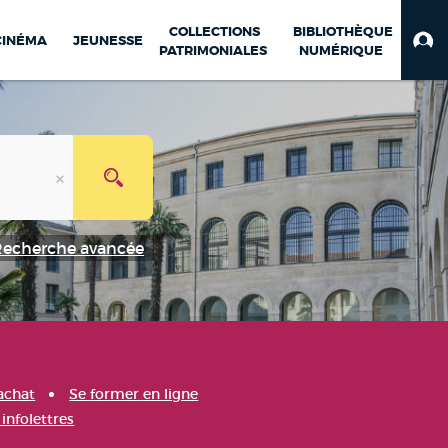
COLLECTIONS
BIBLIOTHÈQUE
CINÉMA
JEUNESSE
PATRIMONIALES
NUMÉRIQUE
Recherche avancée
achat
Se former en ligne
infolettres