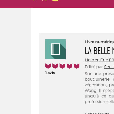
Livre numériq
LA BELLE
Holder, Eric (
5/5
Edité par
Seuil
1
avis
Sur une presqu
bouquinerie 
végétation, p
Wong. Il mène
jusqu'à ce qu
professionne