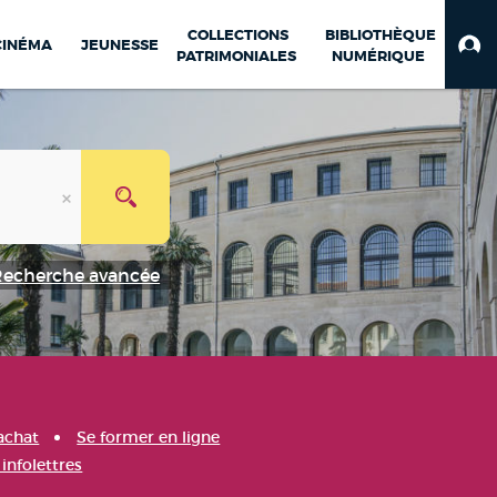
COLLECTIONS
BIBLIOTHÈQUE
CINÉMA
JEUNESSE
PATRIMONIALES
NUMÉRIQUE
Recherche avancée
achat
Se former en ligne
infolettres