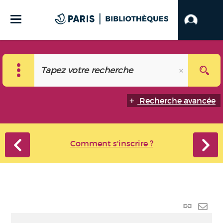
Recherche avancée
Comment s'inscrire ?
Lien p
Envo