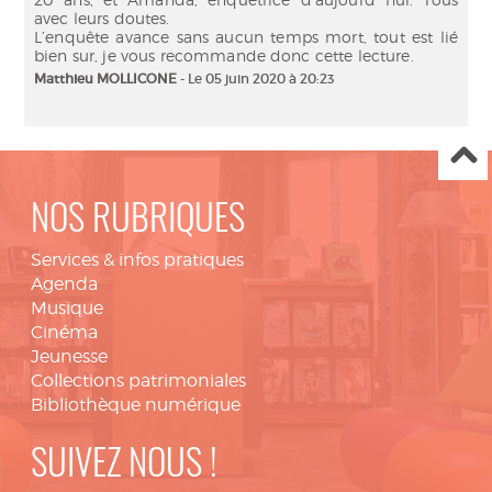
avec leurs doutes.
L’enquête avance sans aucun temps mort, tout est lié
bien sur, je vous recommande donc cette lecture.
Matthieu MOLLICONE
- Le 05 juin 2020 à 20:23
NOS RUBRIQUES
Services & infos pratiques
Agenda
Musique
Cinéma
Jeunesse
Collections patrimoniales
Bibliothèque numérique
SUIVEZ NOUS !