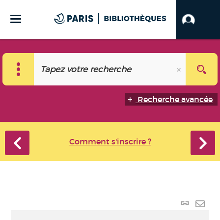
Recherche avancée
Comment s'inscrire ?
Lien p
Envo