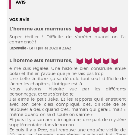
AVIS
vos avis
5/5
L'homme aux murmures
Super thriller ! Difficile de s'arrêter quand on l'a
commencé !
Lapinville
- Le 11 juillet 2020 à 23:42
5/5
L homme aux murmures,
e me suis régalée, Une histoire bien construite, entre
polar et thiller, j’avoue que je ne sais pas trop.
Une belle écriture, ça se déroule tout seul, difficile de
lâcher les chapitres, l’intrigue est là.
Nous suivons l’histoire vue par les différents
personnages, et tout s’emboite.
J’ai aimé le petit Jake. Et les rapports qu’il entretient
avec son père, c’est compliqué, c’est difficile de se
retrouver à deux quand c’est maman qui gérait, mais «
même quand on se dispute on s’aime »
Et puis il y a son amie imaginaire, une part de mystère
supplémentaire dans le roman.
Et puis il y a Pete, qui retrouve une enquête vieille de
20 ans, et Amanda, enquêtrice d’aujourd hui. Tous