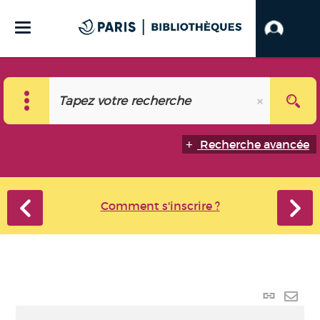
Recherche avancée
Comment s'inscrire ?
Lien p
Envo