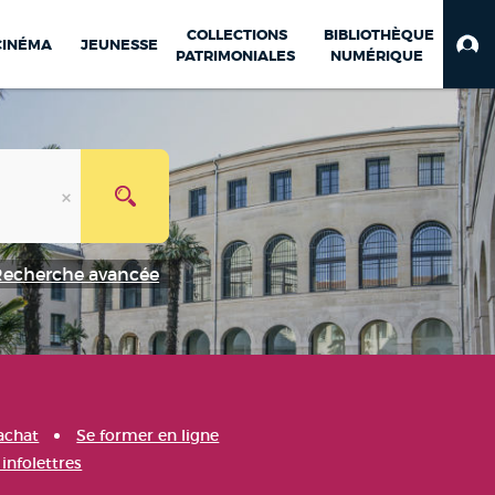
COLLECTIONS
BIBLIOTHÈQUE
CINÉMA
JEUNESSE
PATRIMONIALES
NUMÉRIQUE
Recherche avancée
achat
Se former en ligne
infolettres