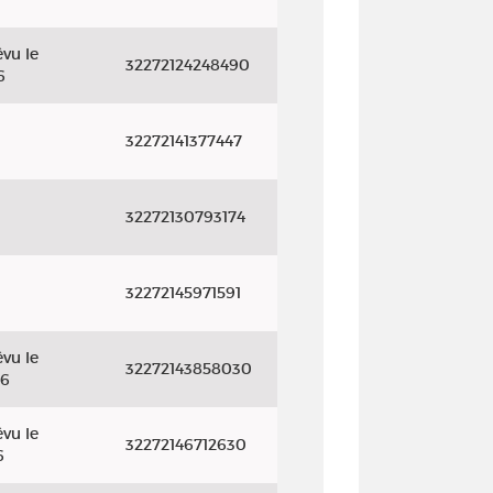
vu le
32272124248490
6
32272141377447
32272130793174
32272145971591
vu le
32272143858030
26
vu le
32272146712630
6