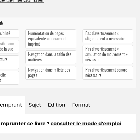
de Bernie Gunther
té
ibilité
Numérotation de pages
Pas d’avertissement «
équivalente au document
clignotement » nécessaire
sible aux
imprimé
 de la vue
Pas d’avertissement «
Navigation dans la table des
simulation de mouvement »
cture
matières
nécessaire
Navigation dans la liste des
Pas d’avertissement sonore
elle
pages
nécessaire
t
d'emprunt
Sujet
Edition
Format
prunter ce livre ?
consulter le mode d'emploi