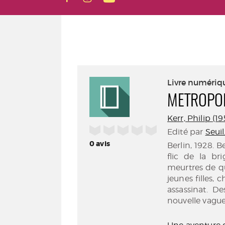
Livre numériq
METROPO
Kerr, Philip (1
/5
Edité par
Seuil
0
avis
Berlin, 1928. 
flic de la br
meurtres de qu
jeunes filles,
assassinat. D
nouvelle vague