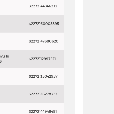
32272144846232
32272160005895
32272147680620
vu le
32272112997421
6
32272135042957
32272146278319
32272144948491