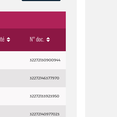
ité
N° doc.
32272130900944
32272146377970
32272133923950
32272140977023