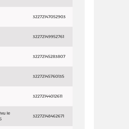
32272147052903
32272149952761
32272145283807
32272145760135
32272144012611
vu le
32272148462671
6