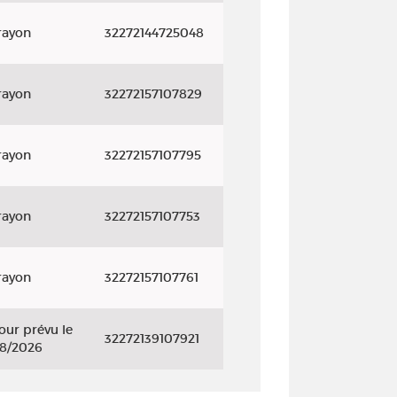
rayon
32272144725048
rayon
32272157107829
rayon
32272157107795
rayon
32272157107753
rayon
32272157107761
our prévu le
32272139107921
08/2026