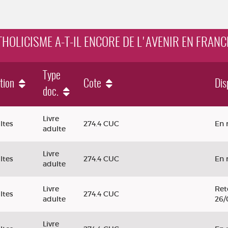
ATHOLICISME A-T-IL ENCORE DE L'AVENIR EN FRANC
Type
tion
Cote
Dis
doc.
e a-t-il encore de l'avenir en France ?
Livre
ltes
274.4 CUC
En 
adulte
Livre
ltes
274.4 CUC
En 
adulte
Livre
Ret
ltes
274.4 CUC
adulte
26/
Livre