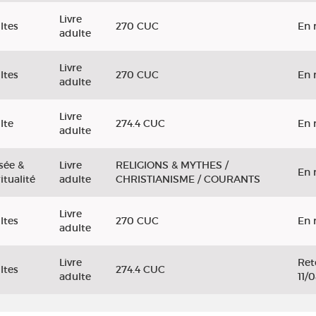
Livre
ltes
270 CUC
En 
adulte
Livre
ltes
270 CUC
En 
adulte
Livre
lte
274.4 CUC
En 
adulte
sée &
Livre
RELIGIONS & MYTHES /
En 
itualité
adulte
CHRISTIANISME / COURANTS
Livre
ltes
270 CUC
En 
adulte
Livre
Ret
ltes
274.4 CUC
adulte
11/