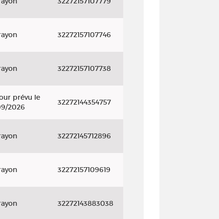
rayon
32272157107779
rayon
32272157107746
rayon
32272157107738
our prévu le
32272144354757
09/2026
rayon
32272145712896
rayon
32272157109619
rayon
32272143883038