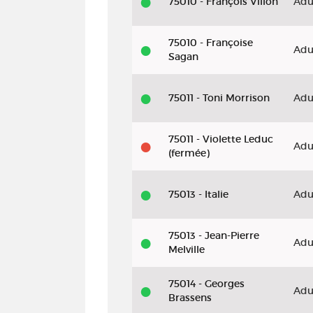
75010 - François Villon
Adu
75010 - Françoise
Adu
Sagan
75011 - Toni Morrison
Adu
75011 - Violette Leduc
Adu
(fermée)
75013 - Italie
Adu
75013 - Jean-Pierre
Adu
Melville
75014 - Georges
Adu
Brassens