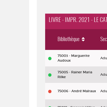
LIVRE - IMPR. 2021 - LE C
Bibliothèque
Sec
Livre - impr. 2021 - Le catholicism
75003 - Marguerite
Adu
Audoux
75005 - Rainer Maria
Adu
Rilke
75006 - André Malraux
Adu