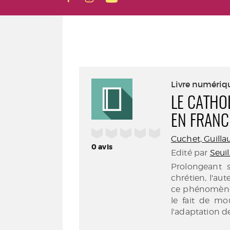
Livre numériq
LE CATHOL
EN FRANC
/5
Cuchet, Guillau
0
avis
Edité par
Seuil
Prolongeant 
chrétien, l'au
ce phénomène
le fait de mou
l'adaptation de