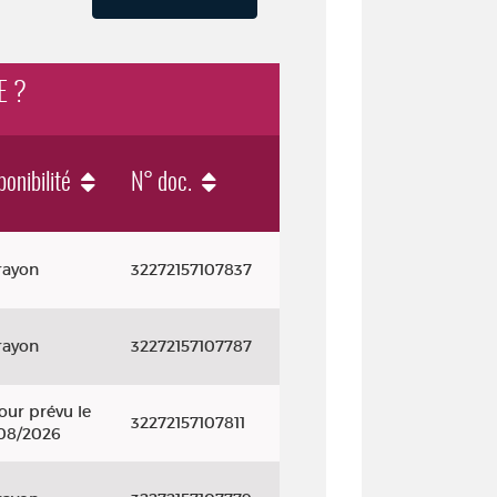
E ?
ponibilité
N° doc.
rayon
32272157107837
rayon
32272157107787
our prévu le
32272157107811
08/2026