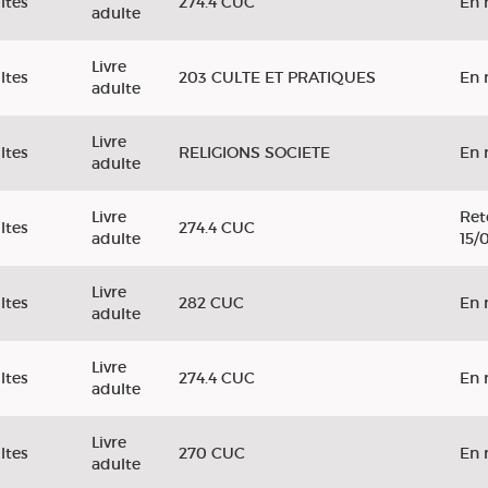
ltes
274.4 CUC
En 
adulte
Livre
ltes
203 CULTE ET PRATIQUES
En 
adulte
Livre
ltes
RELIGIONS SOCIETE
En 
adulte
Livre
Ret
ltes
274.4 CUC
adulte
15/
Livre
ltes
282 CUC
En 
adulte
Livre
ltes
274.4 CUC
En 
adulte
Livre
ltes
270 CUC
En 
adulte