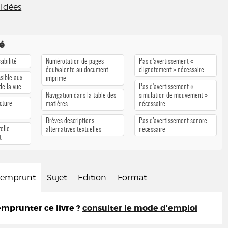
 idées
té
ibilité
Numérotation de pages
Pas d’avertissement «
équivalente au document
clignotement » nécessaire
sible aux
imprimé
 de la vue
Pas d’avertissement «
Navigation dans la table des
simulation de mouvement »
cture
matières
nécessaire
Brèves descriptions
Pas d’avertissement sonore
elle
alternatives textuelles
nécessaire
t
d'emprunt
Sujet
Edition
Format
prunter ce livre ?
consulter le mode d'emploi