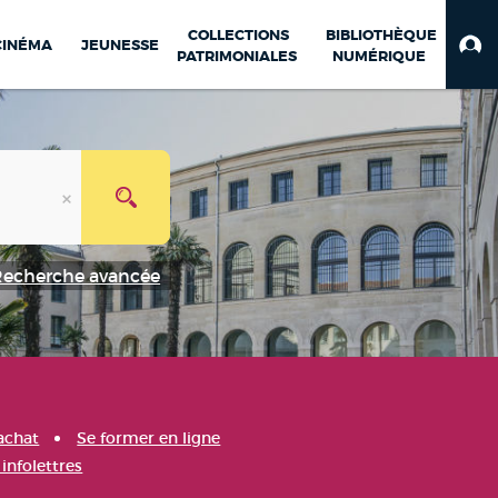
COLLECTIONS
BIBLIOTHÈQUE
CINÉMA
JEUNESSE
PATRIMONIALES
NUMÉRIQUE
Recherche avancée
achat
Se former en ligne
infolettres