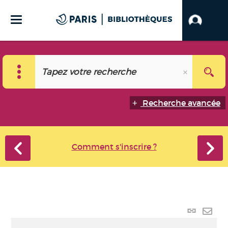
Recherche avancée
Comment s'inscrire ?
Lien p
Envo