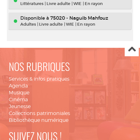
Littératures
|
Livre adulte
|
WIE
|
En rayon
Disponible à
75020 - Naguib Mahfouz
Adultes
|
Livre adulte
|
WIE
|
En rayon
NOS RUBRIQUES
Services & infos pratiques
Agenda
Musique
Cinéma
Jeunesse
Collections patrimoniales
Bibliothèque numérique
SUIVEZ NOUS !