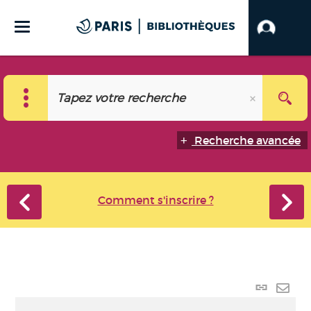
Recherche avancée
Comment s'inscrire ?
Lien p
Envo