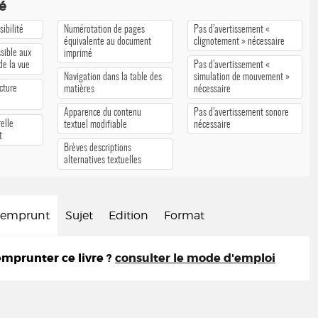
té
ibilité
Numérotation de pages
Pas d’avertissement «
équivalente au document
clignotement » nécessaire
sible aux
imprimé
 de la vue
Pas d’avertissement «
Navigation dans la table des
simulation de mouvement »
cture
matières
nécessaire
Apparence du contenu
Pas d’avertissement sonore
elle
textuel modifiable
nécessaire
t
Brèves descriptions
alternatives textuelles
d'emprunt
Sujet
Edition
Format
prunter ce livre ?
consulter le mode d'emploi