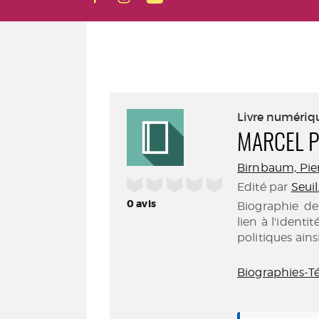
Livre numériq
MARCEL 
Birnbaum, Pierr
/5
Edité par
Seuil
0
avis
Biographie de 
lien à l'identi
politiques ains
Biographies-