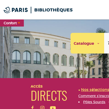
Aller au menu
Aller au contenu
Aller à la recherche
+
Confort
Catalogue
Aller au menu
Aller au contenu
Aller à la recherche
ACCÈS
Nos sélection
DIRECTS
Comment s'inscri
Pôles Sourds