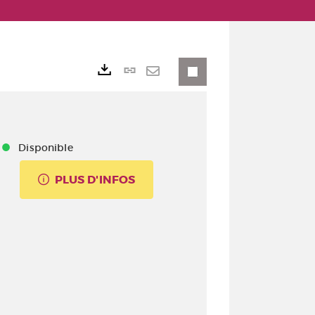
Lien permanent (No
Exports
Envoyer par mail
Disponible
PLUS D'INFOS