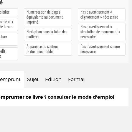
té
ibilité
Numérotation de pages
Pas d’avertissement «
équivalente au document
clignotement » nécessaire
sible aux
imprimé
 de la vue
Pas d’avertissement «
Navigation dans la table des
simulation de mouvement »
cture
matières
nécessaire
Apparence du contenu
Pas d’avertissement sonore
elle
textuel modifiable
nécessaire
t
d'emprunt
Sujet
Edition
Format
prunter ce livre ?
consulter le mode d'emploi