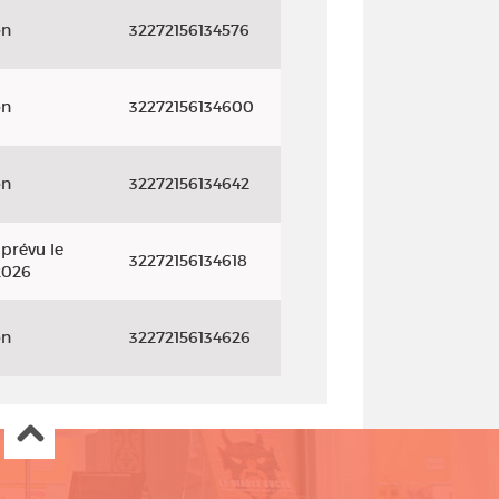
on
32272156134576
on
32272156134600
on
32272156134642
prévu le
32272156134618
2026
on
32272156134626