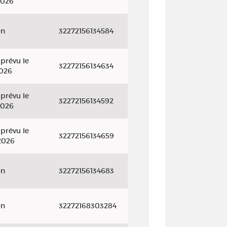
2026
on
32272156134584
prévu le
32272156134634
2026
prévu le
32272156134592
2026
prévu le
32272156134659
2026
on
32272156134683
on
32272168303284