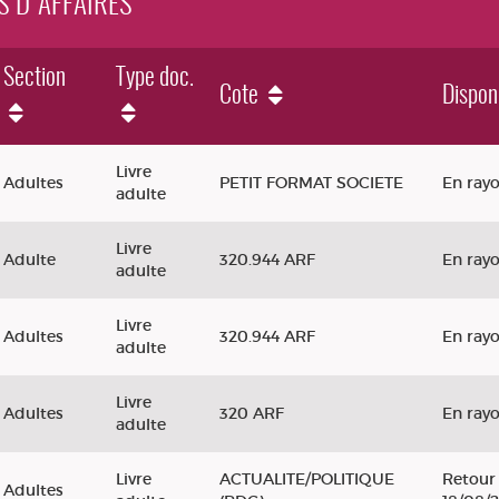
ÉS D'AFFAIRES
Section
Type doc.
Cote
Disponi
res
Livre
Adultes
PETIT FORMAT SOCIETE
En ray
adulte
Livre
Adulte
320.944 ARF
En ray
adulte
Livre
Adultes
320.944 ARF
En ray
adulte
Livre
Adultes
320 ARF
En ray
adulte
Livre
ACTUALITE/POLITIQUE
Retour 
Adultes