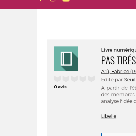
Livre numériq
PAS TIRÉS
Arfi, Fabrice (19
/5
Edité par
Seuil
0
avis
A partir de l
des membres d
analyse l'idée d
Libelle