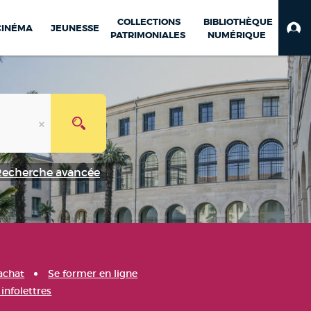
COLLECTIONS
BIBLIOTHÈQUE
CINÉMA
JEUNESSE
PATRIMONIALES
NUMÉRIQUE
Recherche avancée
achat
Se former en ligne
infolettres