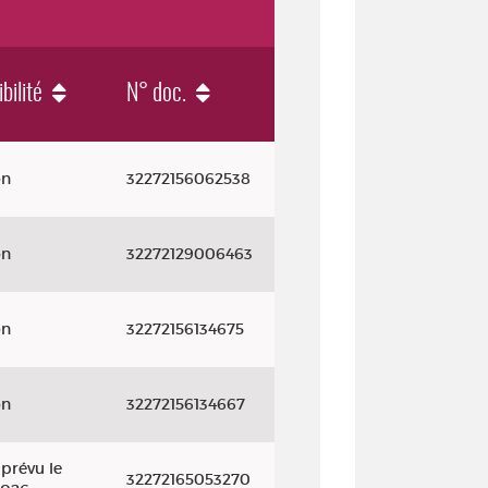
bilité
N° doc.
on
32272156062538
on
32272129006463
on
32272156134675
on
32272156134667
prévu le
32272165053270