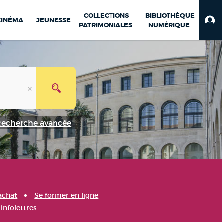
COLLECTIONS
BIBLIOTHÈQUE
CINÉMA
JEUNESSE
PATRIMONIALES
NUMÉRIQUE
Recherche avancée
achat
Se former en ligne
infolettres