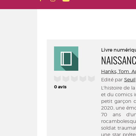
Livre numériq
NAISSANC
Hanks, Tom. A
/5
Edité par
Seuil
0
avis
L'histoire de l
et du comics in
petit garçon d
2020, une émou
70 ans d'un
rocambolesque
soldat traumat
une star préte