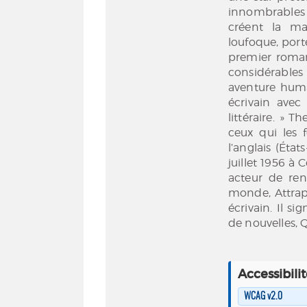
innombrables
créent la mag
loufoque, port
premier roman
considérables 
aventure huma
écrivain avec
littéraire. » 
ceux qui les 
l’anglais (Ét
juillet 1956 à 
acteur de re
monde, Attrape
écrivain. Il s
de nouvelles, 
Accessibili
WCAG v2.0