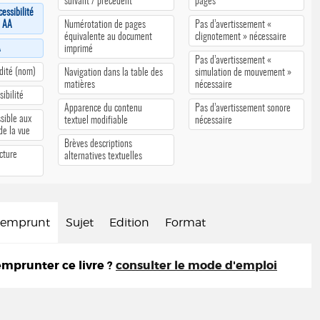
suivant / précédent
pages
cessibilité
u AA
Numérotation de pages
Pas d’avertissement «
équivalente au document
clignotement » nécessaire
A
imprimé
Pas d’avertissement «
édité (nom)
Navigation dans la table des
simulation de mouvement »
matières
nécessaire
ibilité
Apparence du contenu
Pas d’avertissement sonore
sible aux
textuel modifiable
nécessaire
 de la vue
Brèves descriptions
cture
alternatives textuelles
d'emprunt
Sujet
Edition
Format
prunter ce livre ?
consulter le mode d'emploi