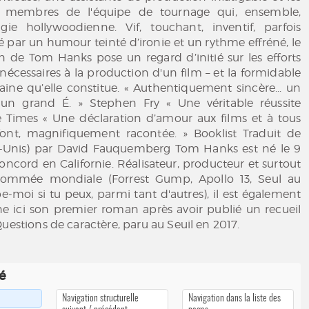
 membres de l'équipe de tournage qui, ensemble,
ie hollywoodienne. Vif, touchant, inventif, parfois
é par un humour teinté d’ironie et un rythme effréné, le
 de Tom Hanks pose un regard d’initié sur les efforts
nécessaires à la production d'un film – et la formidable
ine qu’elle constitue. « Authentiquement sincère... un
 un grand É. » Stephen Fry « Une véritable réussite
The Times « Une déclaration d’amour aux films et à tous
font, magnifiquement racontée. » Booklist Traduit de
ats-Unis) par David Fauquemberg Tom Hanks est né le 9
Concord en Californie. Réalisateur, producteur et surtout
nommée mondiale (Forrest Gump, Apollo 13, Seul au
-moi si tu peux, parmi tant d'autres), il est également
igne ici son premier roman après avoir publié un recueil
Questions de caractère, paru au Seuil en 2017.
té
Navigation structurelle
Navigation dans la liste des