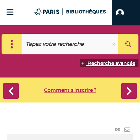
Recherche avancée
Comment s'inscrire ?
Lien p
Envo