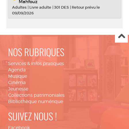
Mahfouz
Adultes
|
Livre adulte
|
301 DES
|
Retour prévu le
09/09/2026
NOS RUBRIQUES
Services & infos pratiques
Agenda
Musique
Cinéma
Jeunesse
Collections patrimoniales
Bibliothèque numérique
SUIVEZ NOUS !
Facebook