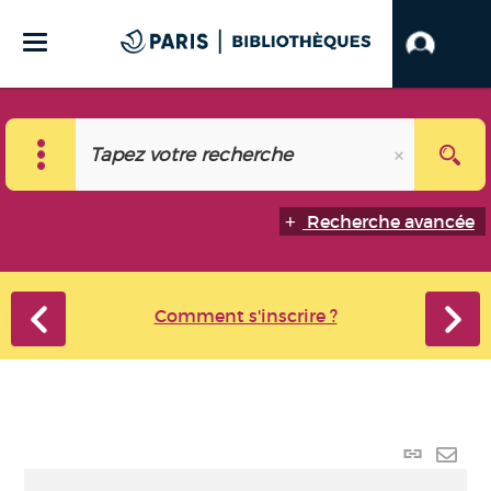
Recherche avancée
Comment s'inscrire ?
Lien p
Envo