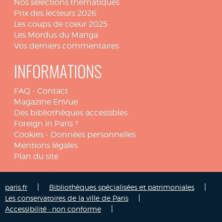
Nos sélections thématiques
Prix des lecteurs 2026
Les coups de coeur 2025
Les Mordus du Manga
Vos derniers commentaires
INFORMATIONS
FAQ
-
Contact
Magazine EnVue
Des bibliothèques accessibles
Foreign in Paris ?
Cookies
-
Données personnelles
Mentions légales
Plan du site
|
|
paris.fr
Bibliothèques spécialisées et patrimoniales
|
Les conservatoires de la ville de Paris
|
Accessibilité : non conforme