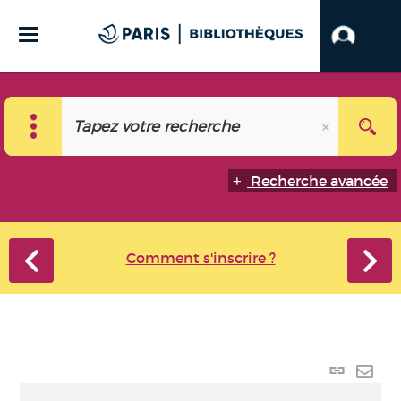
Recherche avancée
Comment s'inscrire ?
Lien p
Envo