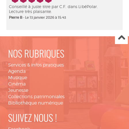
Conseillé à juste titre par C.F. dans LibéPolar.
Lecture très plaisante.
Pierre B
- Le 13 janvier 2026 à 15:43
NOS RUBRIQUES
Services & infos pratiques
Agenda
Musique
Cinéma
Jeunesse
Collections patrimoniales
Bibliothèque numérique
SUIVEZ NOUS !