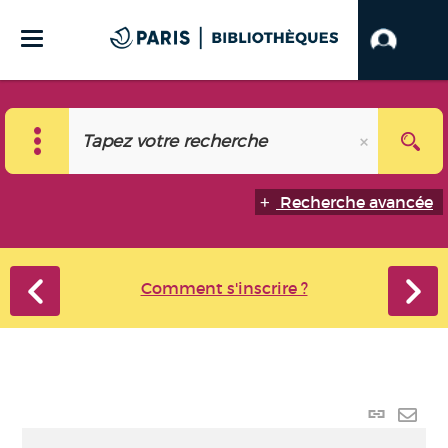
Recherche avancée
Comment s'inscrire ?
Lien p
Envo