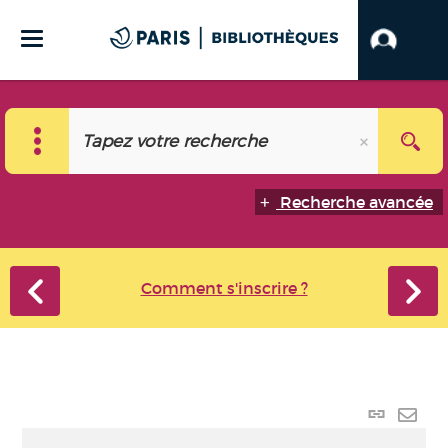
Recherche avancée
Comment s'inscrire ?
Lien p
Envo