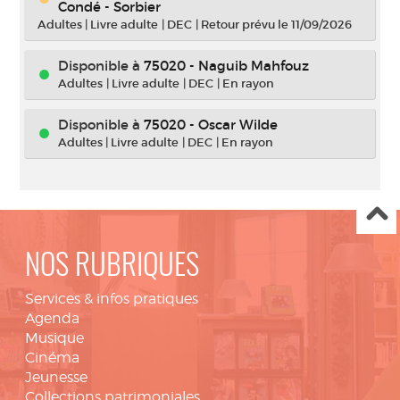
Condé - Sorbier
Adultes
|
Livre adulte
|
DEC
|
Retour prévu le 11/09/2026
Disponible à
75020 - Naguib Mahfouz
Adultes
|
Livre adulte
|
DEC
|
En rayon
Disponible à
75020 - Oscar Wilde
Adultes
|
Livre adulte
|
DEC
|
En rayon
NOS RUBRIQUES
Services & infos pratiques
Agenda
Musique
Cinéma
Jeunesse
Collections patrimoniales