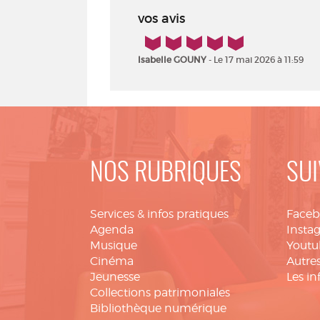
vos avis
5/5
Isabelle GOUNY
- Le 17 mai 2026 à 11:59
NOS RUBRIQUES
SUI
Services & infos pratiques
Face
Agenda
Insta
Musique
Youtu
Cinéma
Autres
Jeunesse
Les in
Collections patrimoniales
Bibliothèque numérique