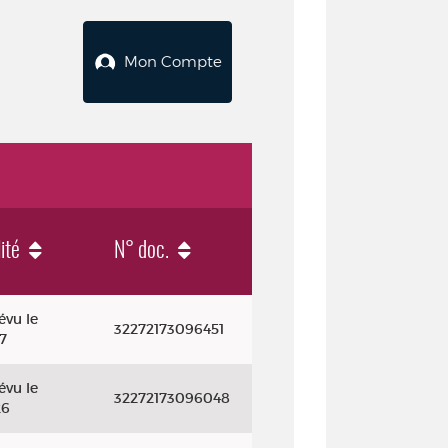
Mon Compte
ité
N° doc.
évu le
32272173096451
7
évu le
32272173096048
26