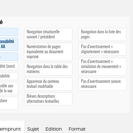
té
Navigation structurelle
Navigation dans la liste des
suivant / précédent
pages
cessibilité
u AA
Numérotation de pages
Pas d’avertissement «
équivalente au document
clignotement » nécessaire
A
imprimé
Pas d’avertissement «
édité (nom)
Navigation dans la table des
simulation de mouvement »
matières
nécessaire
ibilité
Apparence du contenu
Pas d’avertissement sonore
sible aux
textuel modifiable
nécessaire
 de la vue
Brèves descriptions
cture
alternatives textuelles
d'emprunt
Sujet
Edition
Format