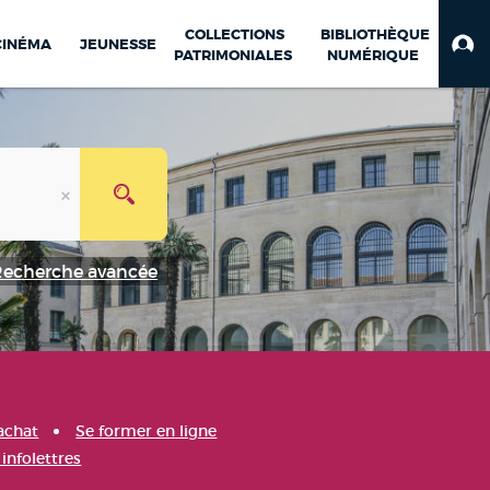
COLLECTIONS
BIBLIOTHÈQUE
CINÉMA
JEUNESSE
PATRIMONIALES
NUMÉRIQUE
Recherche avancée
achat
Se former en ligne
infolettres