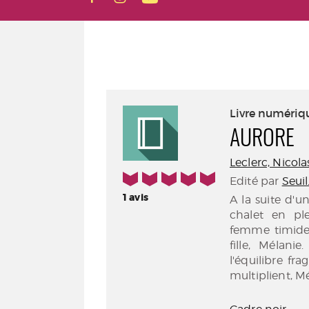
Livre numériq
AURORE
Leclerc, Nicolas
5/5
Edité par
Seuil
1
avis
A la suite d'u
chalet en ple
femme timide 
fille, Mélani
l'équilibre fr
multiplient, 