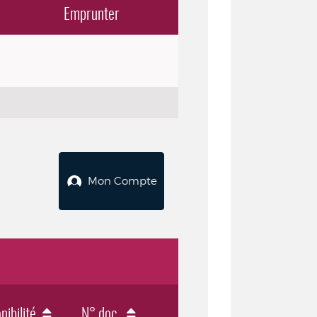
Emprunter
Mon Compte
nibilité
N° doc.