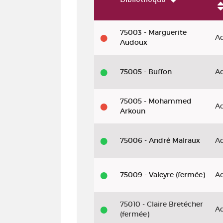
Livre - DL 2024 - La voix des fant
75003 - Marguerite
Ad
Audoux
75005 - Buffon
Ad
75005 - Mohammed
Ad
Arkoun
75006 - André Malraux
Ad
75009 - Valeyre (fermée)
Ad
75010 - Claire Bretécher
Ad
(fermée)