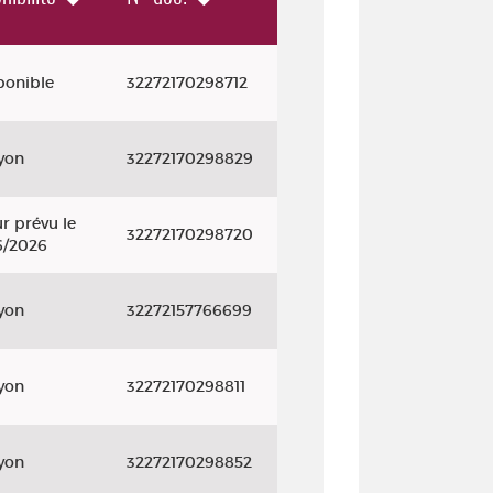
ponible
32272170298712
yon
32272170298829
r prévu le
32272170298720
6/2026
yon
32272157766699
yon
32272170298811
yon
32272170298852