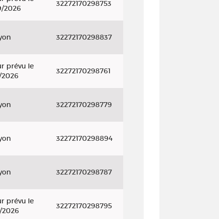
32272170298753
9/2026
yon
32272170298837
r prévu le
32272170298761
/2026
yon
32272170298779
yon
32272170298894
yon
32272170298787
r prévu le
32272170298795
/2026