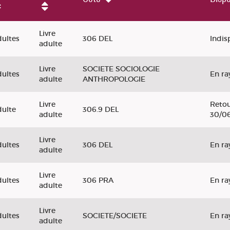
ômes : quand débordent les morts
Livre
ultes
306 DEL
Indis
adulte
Livre
SOCIETE SOCIOLOGIE
ultes
En ra
adulte
ANTHROPOLOGIE
Livre
Retou
ulte
306.9 DEL
adulte
30/0
Livre
ultes
306 DEL
En ra
adulte
Livre
ultes
306 PRA
En ra
adulte
Livre
ultes
SOCIETE/SOCIETE
En ra
adulte