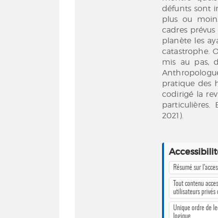
défunts sont i
plus ou moin
cadres prévus p
planète les ay
catastrophe. 
mis au pas, d
Anthropologue
pratique des 
codirigé la r
particulières
2021).
Accessibili
Résumé sur l’access
Tout contenu acces
utilisateurs privés
Unique ordre de le
logique