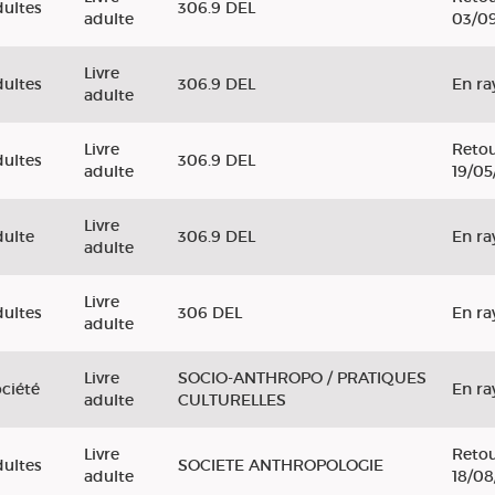
ultes
306.9 DEL
adulte
03/0
Livre
ultes
306.9 DEL
En ra
adulte
Livre
Retou
ultes
306.9 DEL
adulte
19/05
Livre
ulte
306.9 DEL
En ra
adulte
Livre
ultes
306 DEL
En ra
adulte
Livre
SOCIO-ANTHROPO / PRATIQUES
ciété
En ra
adulte
CULTURELLES
Livre
Retou
ultes
SOCIETE ANTHROPOLOGIE
adulte
18/08