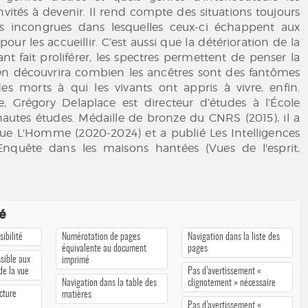
nvités à devenir. Il rend compte des situations toujours
s incongrues dans lesquelles ceux-ci échappent aux
our les accueillir. C’est aussi que la détérioration de la
ant fait proliférer, les spectres permettent de penser la
On découvrira combien les ancêtres sont des fantômes
es morts à qui les vivants ont appris à vivre, enfin.
, Grégory Delaplace est directeur d’études à l’École
hautes études. Médaille de bronze du CNRS (2015), il a
evue L'Homme (2020-2024) et a publié Les Intelligences
. Enquête dans les maisons hantées (Vues de l'esprit,
té
ibilité
Numérotation de pages
Navigation dans la liste des
équivalente au document
pages
sible aux
imprimé
 de la vue
Pas d’avertissement «
Navigation dans la table des
clignotement » nécessaire
cture
matières
Pas d’avertissement «