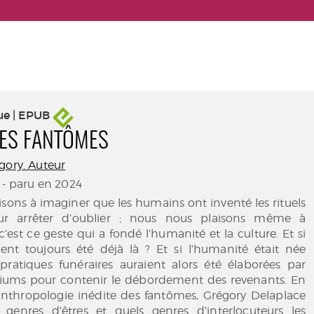
ue | EPUB
DES FANTÔMES
gory. Auteur
- paru en 2024
sons à imaginer que les humains ont inventé les rituels
our arrêter d’oublier ; nous nous plaisons même à
’est ce geste qui a fondé l’humanité et la culture. Et si
ient toujours été déjà là ? Et si l’humanité était née
pratiques funéraires auraient alors été élaborées par
iums pour contenir le débordement des revenants. En
thropologie inédite des fantômes, Grégory Delaplace
genres d’êtres et quels genres d’interlocuteurs les