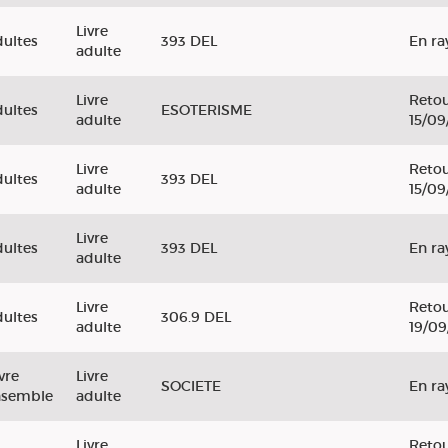
Livre
ultes
393 DEL
En ra
adulte
Livre
Retou
ultes
ESOTERISME
adulte
15/09
Livre
Retou
ultes
393 DEL
adulte
15/09
Livre
ultes
393 DEL
En ra
adulte
Livre
Retou
ultes
306.9 DEL
adulte
19/09
vre
Livre
SOCIETE
En ra
nsemble
adulte
Livre
Retou