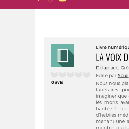
Livre numériq
LA VOIX 
Delaplace, Gré
/5
Edité par
Seuil
0
avis
Nous nous plai
funéraires p
imaginer que c
les morts ava
hantée ? Les 
d’habiles méd
menant une an
montre quels 