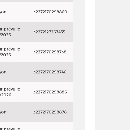
yon
32272170298860
r prévu le
32272127267455
/2026
r prévu le
32272170298738
/2026
yon
32272170298746
r prévu le
32272170298886
/2026
yon
32272170298878
r prévu le