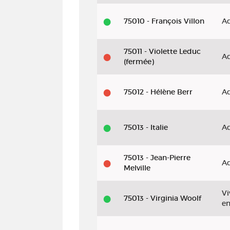
75010 - François Villon
Ad
75011 - Violette Leduc
Ad
(fermée)
75012 - Hélène Berr
Ad
75013 - Italie
Ad
75013 - Jean-Pierre
Ad
Melville
Vi
75013 - Virginia Woolf
e