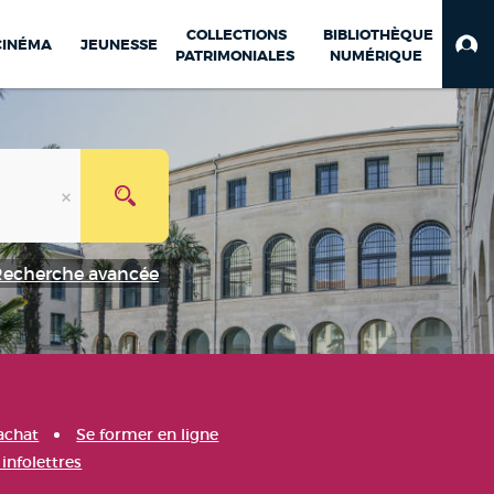
COLLECTIONS
BIBLIOTHÈQUE
CINÉMA
JEUNESSE
PATRIMONIALES
NUMÉRIQUE
Recherche avancée
achat
Se former en ligne
infolettres