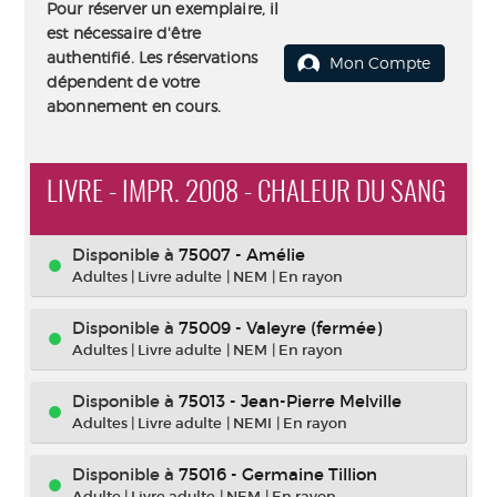
Pour réserver un exemplaire, il
est nécessaire d'être
authentifié. Les réservations
Mon Compte
dépendent de votre
abonnement en cours.
LIVRE - IMPR. 2008 - CHALEUR DU SANG
Disponible à
75007 - Amélie
Adultes
|
Livre adulte
|
NEM
|
En rayon
Disponible à
75009 - Valeyre (fermée)
Adultes
|
Livre adulte
|
NEM
|
En rayon
Disponible à
75013 - Jean-Pierre Melville
Adultes
|
Livre adulte
|
NEMI
|
En rayon
Disponible à
75016 - Germaine Tillion
Adulte
|
Livre adulte
|
NEM
|
En rayon