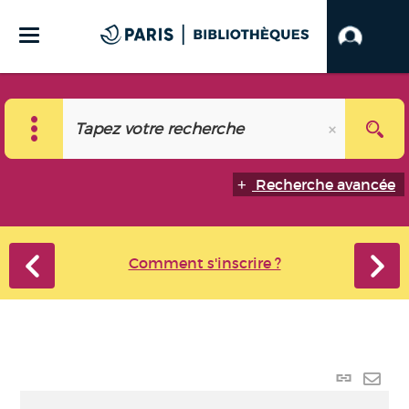
Recherche avancée
Comment s'inscrire ?
Lien p
Envo