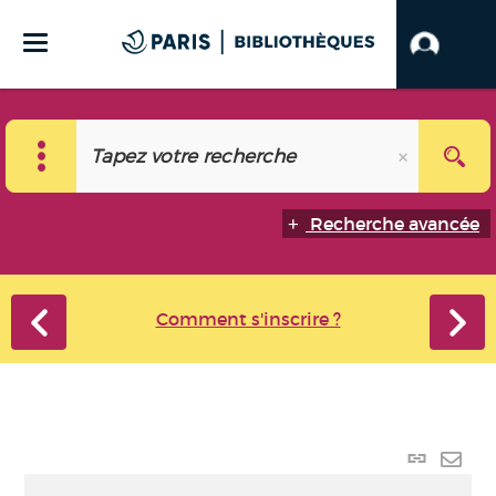
Recherche avancée
Comment s'inscrire ?
Lien p
Envo