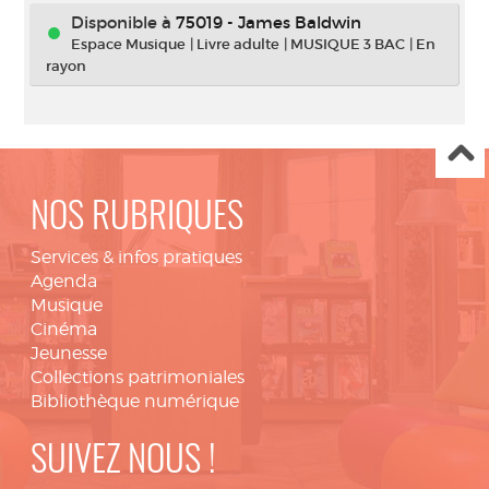
Disponible à
75019 - James Baldwin
Espace Musique
|
Livre adulte
|
MUSIQUE 3 BAC
|
En
rayon
NOS RUBRIQUES
Services & infos pratiques
Agenda
Musique
Cinéma
Jeunesse
Collections patrimoniales
Bibliothèque numérique
SUIVEZ NOUS !