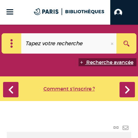
Recherche avancée
Comment s'inscrire ?
Lien p
Envo