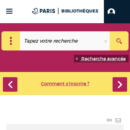
Recherche avancée
Comment s'inscrire ?
Lien p
Envo