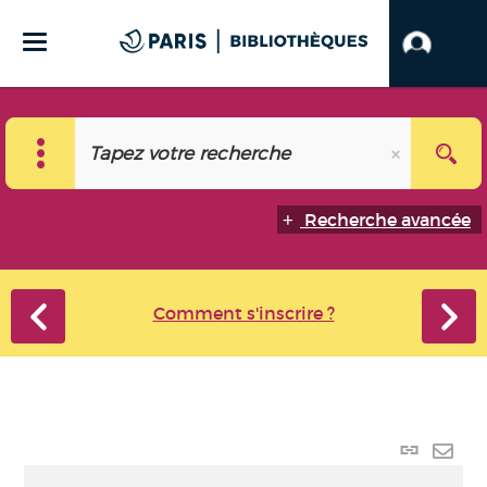
Recherche avancée
Comment s'inscrire ?
Lien p
Envo