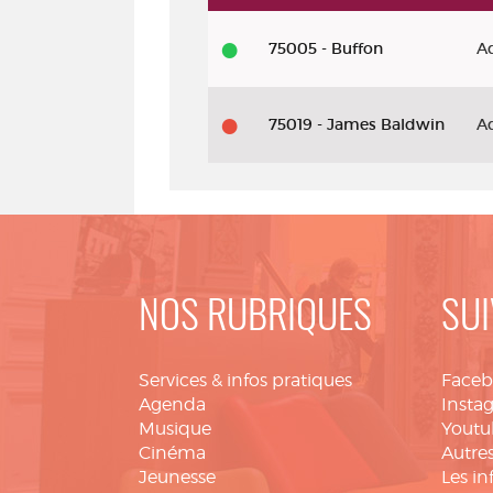
Livre - impr. 2014 - La théorie de l
75005 - Buffon
A
75019 - James Baldwin
A
NOS RUBRIQUES
SUI
Services & infos pratiques
Face
Agenda
Insta
Musique
Youtu
Cinéma
Autres
Jeunesse
Les in