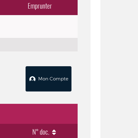
Emprunter
Mon Compte
N° doc.