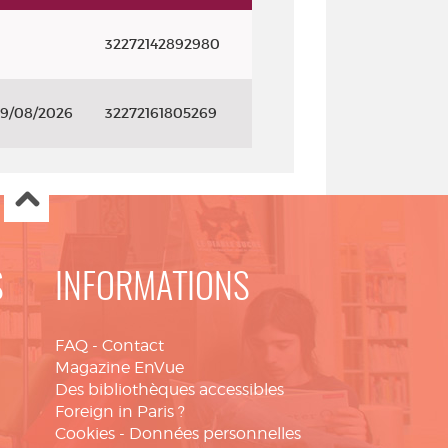
32272142892980
29/08/2026
32272161805269
S
INFORMATIONS
FAQ
-
Contact
Magazine EnVue
Des bibliothèques accessibles
Foreign in Paris ?
Cookies
-
Données personnelles