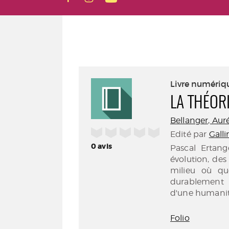
Livre numériq
LA THÉOR
Bellanger, Aurél
/5
Edité par
Galli
0
avis
Pascal Ertang
évolution, de
milieu où q
durablement l
d'une humanit
Folio