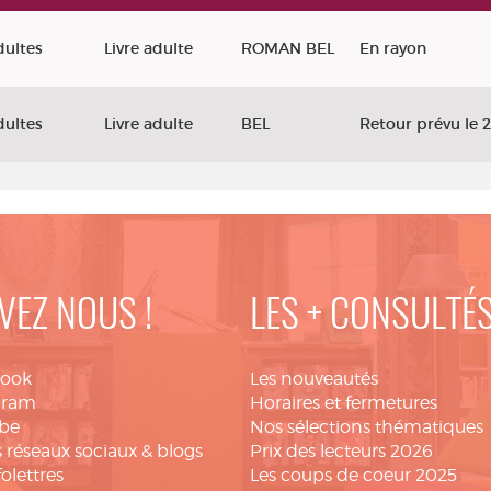
'information
dultes
Livre adulte
ROMAN BEL
En rayon
dultes
Livre adulte
BEL
Retour prévu le 
VEZ NOUS !
LES + CONSULTÉ
book
Les nouveautés
gram
Horaires et fermetures
be
Nos sélections thématiques
 réseaux sociaux & blogs
Prix des lecteurs 2026
folettres
Les coups de coeur 2025