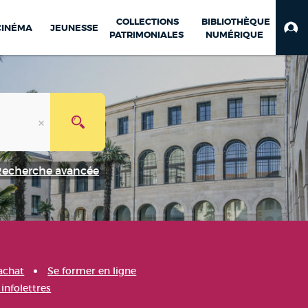
COLLECTIONS
BIBLIOTHÈQUE
CINÉMA
JEUNESSE
PATRIMONIALES
NUMÉRIQUE
Recherche avancée
achat
Se former en ligne
infolettres