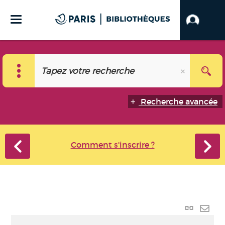
Recherche avancée
Comment s'inscrire ?
Lien p
Envo