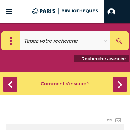
Recherche avancée
Comment s'inscrire ?
Lien p
Envo