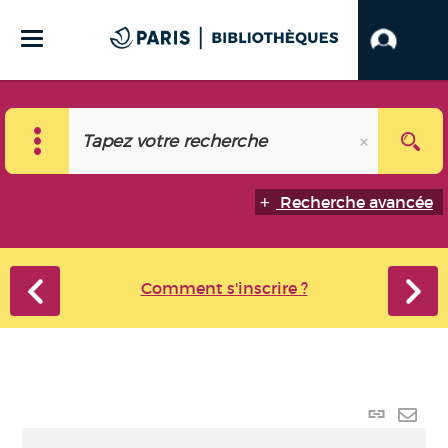
Recherche avancée
Comment s'inscrire ?
Lien p
Envo