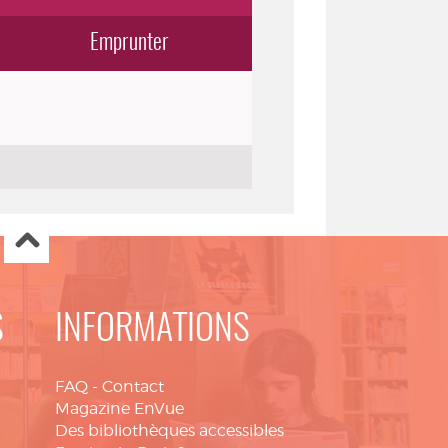
Emprunter
S
INFORMATIONS
FAQ
-
Contact
Magazine EnVue
Des bibliothèques accessibles