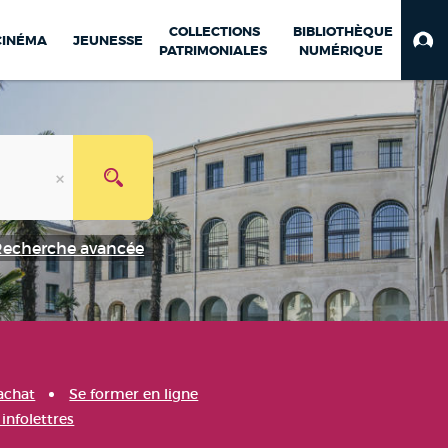
COLLECTIONS
BIBLIOTHÈQUE
CINÉMA
JEUNESSE
PATRIMONIALES
NUMÉRIQUE
Recherche avancée
achat
Se former en ligne
infolettres