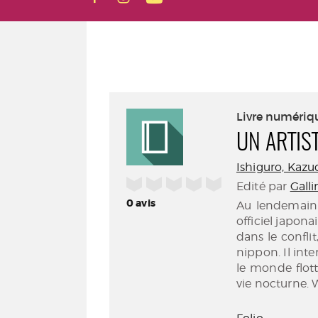
Livre numériq
UN ARTIS
Ishiguro, Kazuo 
/5
Edité par
Galli
0
avis
Au lendemain 
officiel japona
dans le conflit
nippon. Il inte
le monde flott
vie nocturne.