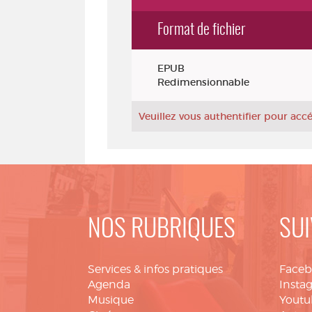
Format de fichier
Exemplaires
EPUB
Redimensionnable
Veuillez vous authentifier pour ac
NOS RUBRIQUES
SUI
Services & infos pratiques
Face
Agenda
Insta
Musique
Youtu