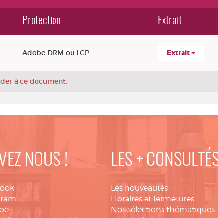
Protection
Extrait
Adobe DRM ou LCP
Extrait
céder à ce document.
VEZ NOUS !
LES + CONSULTÉ
book
Les nouveautés
gram
Horaires et fermetures
be
Nos sélections thématiques