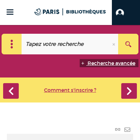
Recherche avancée
Comment s'inscrire ?
Lien p
Envo