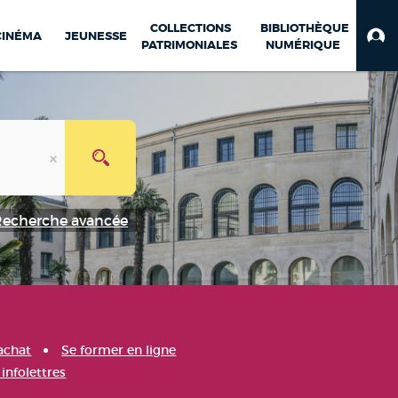
COLLECTIONS
BIBLIOTHÈQUE
CINÉMA
JEUNESSE
PATRIMONIALES
NUMÉRIQUE
Recherche avancée
achat
Se former en ligne
infolettres