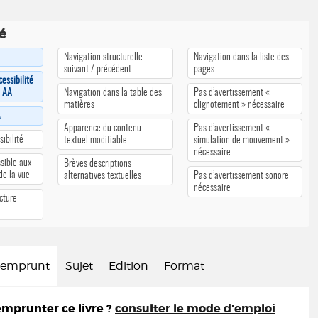
té
Navigation structurelle
Navigation dans la liste des
suivant / précédent
pages
cessibilité
u AA
Navigation dans la table des
Pas d’avertissement «
matières
clignotement » nécessaire
A
Apparence du contenu
Pas d’avertissement «
ibilité
textuel modifiable
simulation de mouvement »
nécessaire
sible aux
Brèves descriptions
 de la vue
alternatives textuelles
Pas d’avertissement sonore
nécessaire
cture
d'emprunt
Sujet
Edition
Format
prunter ce livre ?
consulter le mode d'emploi