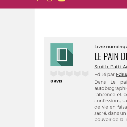
Livre numériq
LE PAIN 
Smith, Patti. A
/5
Edité par
Edit
0
avis
Dans Le pai
autobiograph
l’absence et c
confessions, s
de vie en faisa
sacré, dans un 
pouvoir de la li