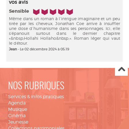
vos avis
5/5
Sensible
Même dans un roman à l’intrigue imaginaire et un peu
tirée par les cheveux, Jonathan Coe arrive à insuffler
une dose d’humanisme dans ses personnages. Ici, elle
s’épanouit surtout dans le dernier chapitre
«&nbsp;Hollahi Hollaho&nbsp;». Roman léger qui vaut
le détour.
Jean
- Le 02 décembre 2024 à 05:19
NOS RUBRIQUES
Services & infos pratiques
Agenda
Musique
Cinéma
Jeunesse
Collections patrimoniales