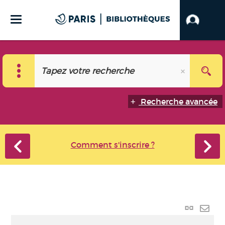
Recherche avancée
Comment s'inscrire ?
Lien p
Envo