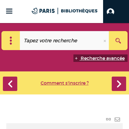
Recherche avancée
Comment s'inscrire ?
Lien p
Envo