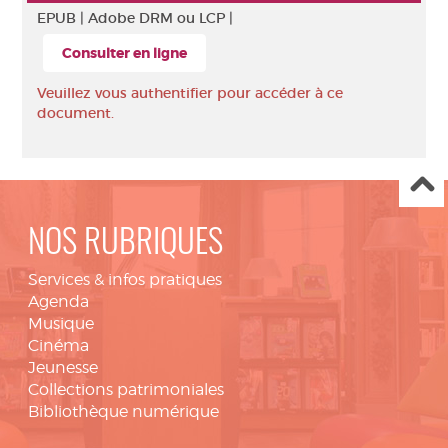
EPUB |
Adobe DRM ou LCP |
Consulter en ligne
Veuillez vous authentifier pour accéder à ce
document.
NOS RUBRIQUES
Services & infos pratiques
Agenda
Musique
Cinéma
Jeunesse
Collections patrimoniales
Bibliothèque numérique