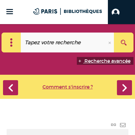
Recherche avancée
Comment s'inscrire ?
Lien p
Envo