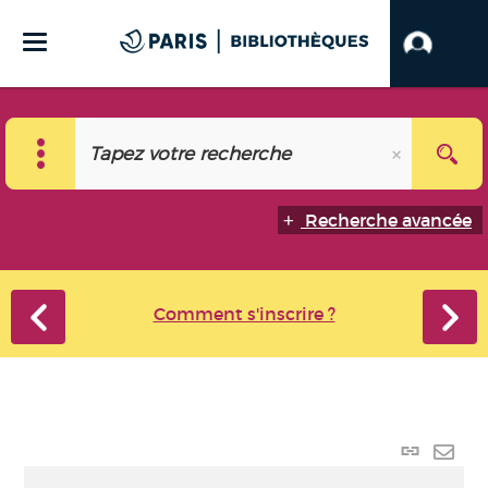
Recherche avancée
Comment s'inscrire ?
Lien p
Envo