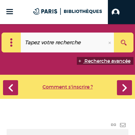
Recherche avancée
Comment s'inscrire ?
Lien p
Envo