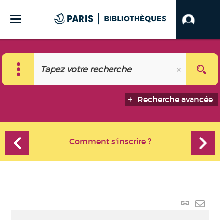
Recherche avancée
Comment s'inscrire ?
Lien p
Envo