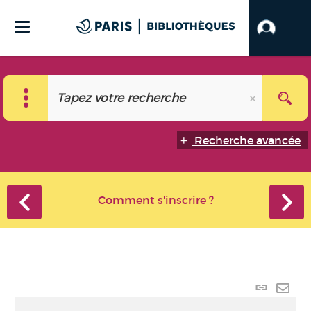
Recherche avancée
Comment s'inscrire ?
Lien
perma
Envo