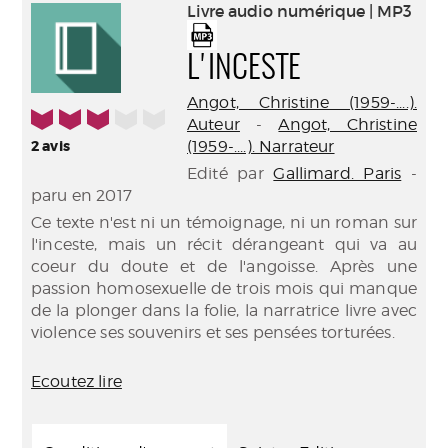
(Nouve
Livre audio numérique | MP3
par
fenêtr
mail
L'INCESTE
Angot, Christine (1959-....).
3/5
Auteur
-
Angot, Christine
2
avis
(1959-....). Narrateur
Edité par
Gallimard. Paris
-
paru en 2017
Ce texte n'est ni un témoignage, ni un roman sur
l'inceste, mais un récit dérangeant qui va au
coeur du doute et de l'angoisse. Après une
passion homosexuelle de trois mois qui manque
de la plonger dans la folie, la narratrice livre avec
violence ses souvenirs et ses pensées torturées.
Ecoutez lire