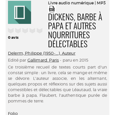
(Nouve
Livre audio numérique | MP3
par
fenêtr
mail
DICKENS, BARBE À
PAPA ET AUTRES
/5
NOURRITURES
0
avis
DÉLECTABLES
Delerm, Philippe (1950-....). Auteur
Edité par
Gallimard. Paris
- paru en 2015
Ce troisième recueil de textes courts part d'un
constat simple : un livre, cela se mange et même
se dévore. L'auteur associe, en les alternant,
quelques propos et réflexions sur des sujets aussi
comestibles et délectables que Léautaud, la vraie
barbe à papa, Flaubert, l'authentique purée de
pommes de terre.
Folio