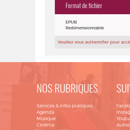
Format de fichier
Exemplaires
EPUB
Redimensionnable
Veuillez vous authentifier pour ac
NOS RUBRIQUES
SUI
Services & infos pratiques
Face
Agenda
Insta
Musique
Youtu
Cinéma
Autres