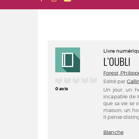
Livre numériq
L’OUBLI
Forest, Philippe
/5
Edité par
Galli
0
avis
Un jour, un h
incapable de le
que sa vie se 
maison, un hom
Il pense distin
Blanche