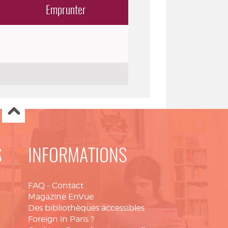
Emprunter
S
INFORMATIONS
FAQ
-
Contact
Magazine EnVue
Des bibliothèques accessibles
Foreign in Paris ?