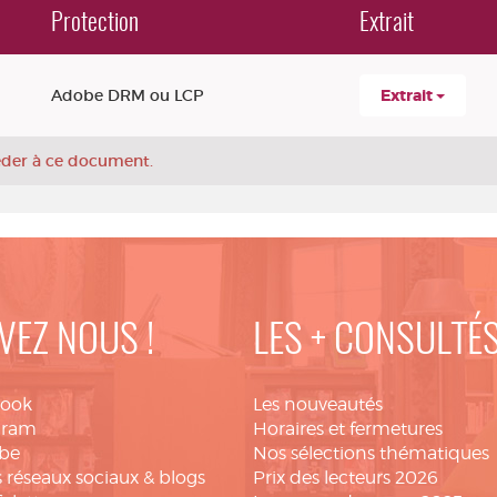
Protection
Extrait
Adobe DRM ou LCP
Extrait
céder à ce document.
VEZ NOUS !
LES + CONSULTÉ
book
Les nouveautés
gram
Horaires et fermetures
be
Nos sélections thématiques
 réseaux sociaux & blogs
Prix des lecteurs 2026