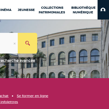
COLLECTIONS
BIBLIOTHÈQUE
CINÉMA
JEUNESSE
PATRIMONIALES
NUMÉRIQUE
Recherche avancée
achat
Se former en ligne
infolettres