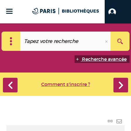
Recherche avancée
Comment s'inscrire ?
Lien p
Envo