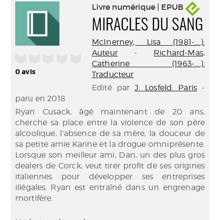
Livre numérique | EPUB
MIRACLES DU SANG
McInerney, Lisa (1981-....).
Auteur
-
Richard-Mas,
/5
Catherine (1963-....).
0
avis
Traducteur
Edité par
J. Losfeld. Paris
-
paru en 2018
Ryan Cusack, âgé maintenant de 20 ans,
cherche sa place entre la violence de son père
alcoolique, l'absence de sa mère, la douceur de
sa petite amie Karine et la drogue omniprésente.
Lorsque son meilleur ami, Dan, un des plus gros
dealers de Corck, veut tirer profit de ses origines
italiennes pour développer ses entreprises
illégales, Ryan est entraîné dans un engrenage
mortifère.