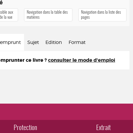
té
sible aux
Navigation dans la table des
Navigation dans la liste des
 de la vue
matières
pages
d'emprunt
Sujet
Edition
Format
prunter ce livre ?
consulter le mode d'emploi
Protection
Extrait