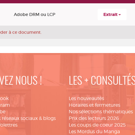
Adobe DRM ou LCP
Extrait
céder à ce document.
VEZ NOUS !
LES + CONSULTÉ
book
Les nouveautés
gram
Horaires et fermetures
be
Nos sélections thématiques
 réseaux sociaux & blogs
Prix des lecteurs 2026
folettres
Les coups de coeur 2025
Les Mordus du Manga