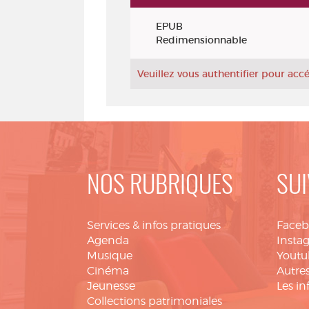
Exemplaires
EPUB
Redimensionnable
Veuillez vous authentifier pour ac
NOS RUBRIQUES
SUI
Services & infos pratiques
Face
Agenda
Insta
Musique
Youtu
Cinéma
Autres
Jeunesse
Les in
Collections patrimoniales