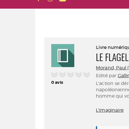
Livre numériq
LE FLAGEL
Morand, Paul (
/5
Edité par
Galli
0
avis
L'action se dé
napoléonienn
homme qui voit
L'imaginaire