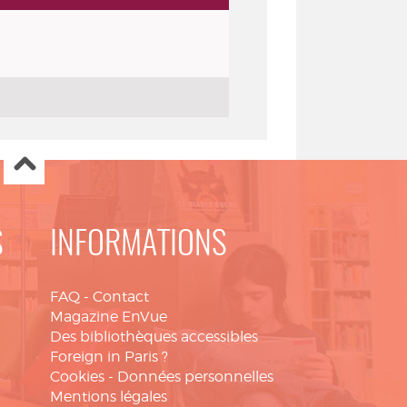
S
INFORMATIONS
FAQ
-
Contact
Magazine EnVue
Des bibliothèques accessibles
Foreign in Paris ?
Cookies
-
Données personnelles
Mentions légales