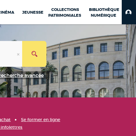
COLLECTIONS
BIBLIOTHÈQUE
CINÉMA
JEUNESSE
PATRIMONIALES
NUMÉRIQUE
Recherche avancée
achat
Se former en ligne
infolettres