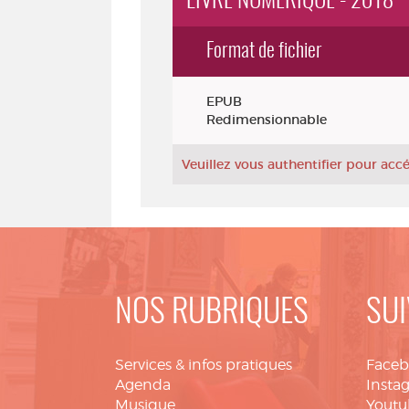
LIVRE NUMÉRIQUE - 2018
Format de fichier
Exemplaires
EPUB
Redimensionnable
Veuillez vous authentifier pour ac
NOS RUBRIQUES
SUI
Services & infos pratiques
Face
Agenda
Insta
Musique
Youtu