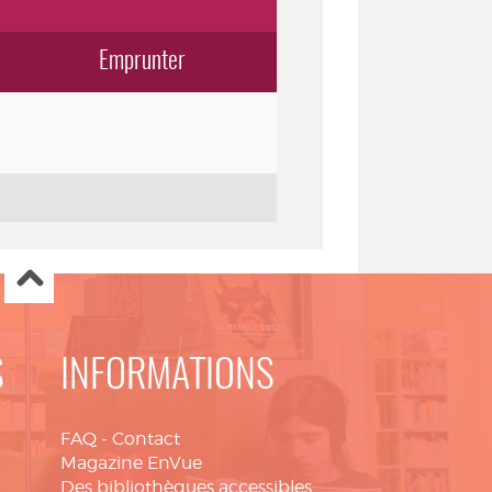
Emprunter
S
INFORMATIONS
FAQ
-
Contact
Magazine EnVue
Des bibliothèques accessibles