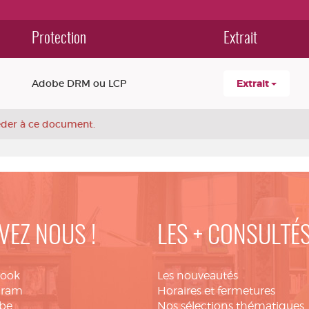
Protection
Extrait
Adobe DRM ou LCP
Extrait
céder à ce document.
VEZ NOUS !
LES + CONSULTÉ
book
Les nouveautés
gram
Horaires et fermetures
be
Nos sélections thématiques