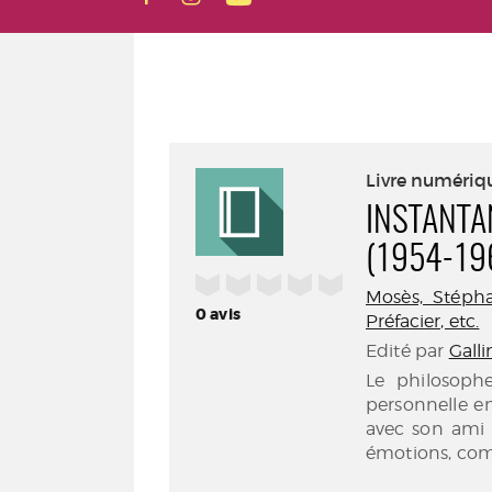
Livre numériq
INSTANTA
(1954-19
/5
Mosès, Stépha
0
avis
Préfacier, etc.
Edité par
Galli
Le philosophe
personnelle en
avec son ami 
émotions, comp