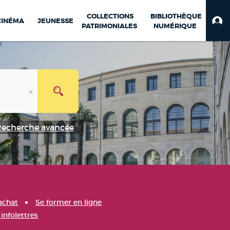
COLLECTIONS
BIBLIOTHÈQUE
CINÉMA
JEUNESSE
PATRIMONIALES
NUMÉRIQUE
Recherche avancée
achat
Se former en ligne
infolettres